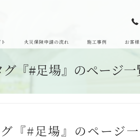
プト
火災保険申請の流れ
施工事例
お客様
よくある
タグ『#足場』のページ一
タグ『#足場』のページ一