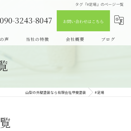
タグ『#足場』のページ一覧
090-3243-8047
お問い合わせはこちら
の声
当社の特徴
会社概要
ブログ
質問
戸建て
コラム
覧
屋根
塗替え
山梨の外壁塗装なら有限会社甲斐塗装
#足場
火災保険
相談
覧