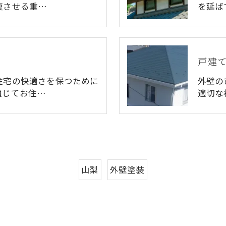
復させる重…
を延ば
戸建
住宅の快適さを保つために
外壁の
通じてお住…
適切な
山梨
外壁塗装